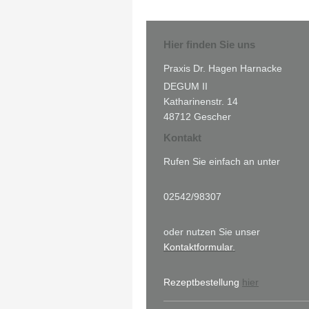
Hier finden Sie uns
Praxis Dr. Hagen Harnacke
DEGUM II
Katharinenstr. 14
48712 Gescher
Kontakt
Rufen Sie einfach an unter
02542/98307
oder nutzen Sie unser
Kontaktformular.
Rezeptbestellung
hier