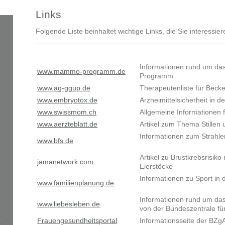
Links
Folgende Liste beinhaltet wichtige Links, die Sie interessie
Informationen rund um d
www.mammo-programm.de
Programm
www.ag-ggup.de
Therapeutenliste für Bec
www.embryotox.de
Arzneimittelsicherheit in 
www.swissmom.ch
Allgemeine Informationen
www.aerzteblatt.de
Artikel zum Thema Stillen 
Informationen zum Strahle
www.bfs.de
Artikel zu Brustkrebsrisik
jamanetwork.com
Eierstöcke
Informationen zu Sport in
www.familienplanung.de
Informationen rund um da
www.liebesleben.de
von der Bundeszentrale für
Frauengesundheitsportal
Informationsseite der BZg