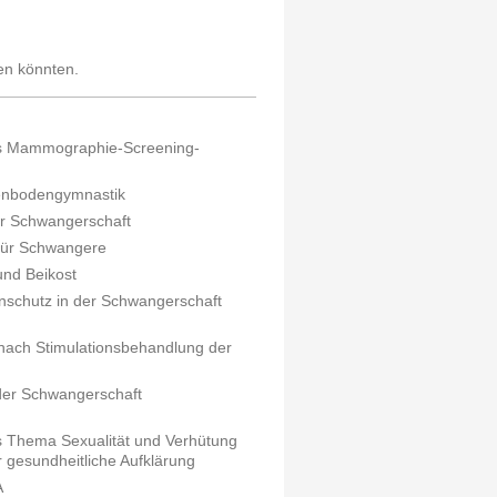
ren könnten.
as Mammographie-Screening-
kenbodengymnastik
der Schwangerschaft
 für Schwangere
und Beikost
nschutz in der Schwangerschaft
o nach Stimulationsbehandlung der
 der Schwangerschaft
s Thema Sexualität und Verhütung
 gesundheitliche Aufklärung
A