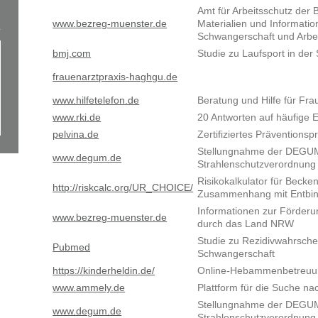
Amt für Arbeitsschutz der
www.bezreg-muenster.de
Materialien und Informat
Schwangerschaft und Arbe
bmj.com
Studie zu Laufsport in de
frauenarztpraxis-haghgu.de
www.hilfetelefon.de
Beratung und Hilfe für Fra
www.rki.de
20 Antworten auf häufige
pelvina.de
Zertifiziertes Präventio
Stellungnahme der DEGUM 
www.degum.de
Strahlenschutzverordnung
Risikokalkulator für Beck
http://riskcalc.org/UR_CHOICE/
Zusammenhang mit Entbi
Informationen zur Förder
www.bezreg-muenster.de
durch das Land NRW
Studie zu Rezidivwahrschei
Pubmed
Schwangerschaft
https://kinderheldin.de/
Online-Hebammenbetreuun
www.ammely.de
Plattform für die Suche 
Stellungnahme der DEGU
www.degum.de
Strahlenschutzverordnung