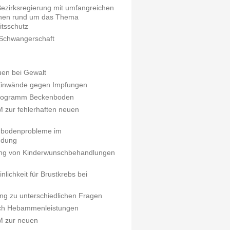
 Bezirksregierung mit umfangreichen
ionen rund um das Thema
itsschutz
r Schwangerschaft
uen bei Gewalt
 Einwände gegen Impfungen
nsprogramm Beckenboden
zur fehlerhaften neuen
enbodenprobleme im
ndung
ung von Kinderwunschbehandlungen
nlichkeit für Brustkrebs bei
g zu unterschiedlichen Fragen
nach Hebammenleistungen
M zur neuen