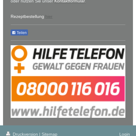
oder nutzen Sie unser
Kontaktformular.
Rezeptbestellung
hier
Teilen
Druckversion
|
Sitemap
Login