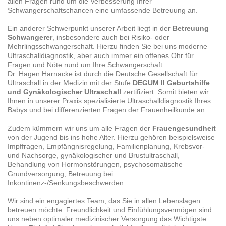
allen Fragen rund um die Verbesserung Ihrer
Schwangerschaftschancen eine umfassende Betreuung an.
Ein anderer Schwerpunkt unserer Arbeit liegt in der
Betreuung
Schwangerer
, insbesondere auch bei Risiko- oder
Mehrlingsschwangerschaft. Hierzu finden Sie bei uns moderne
Ultraschalldiagnostik, aber auch immer ein offenes Ohr für
Fragen und Nöte rund um Ihre Schwangerschaft.
Dr. Hagen Harnacke ist durch die Deutsche Gesellschaft für
Ultraschall in der Medizin mit der Stufe
DEGUM II Geburtshilfe
und Gynäkologischer Ultraschall
zertifiziert. Somit bieten wir
Ihnen in unserer Praxis spezialisierte Ultraschalldiagnostik Ihres
Babys und bei differenzierten Fragen der Frauenheilkunde an.
Zudem kümmern wir uns um alle Fragen der
Frauengesundheit
von der Jugend bis ins hohe Alter. Hierzu gehören beispielsweise
Impffragen, Empfängnisregelung, Familienplanung, Krebsvor-
und Nachsorge, gynäkologischer und Brustultraschall,
Behandlung von Hormonstörungen, psychosomatische
Grundversorgung, Betreuung bei
Inkontinenz-/Senkungsbeschwerden.
Wir sind ein engagiertes Team, das Sie in allen Lebenslagen
betreuen möchte. Freundlichkeit und Einfühlungsvermögen sind
uns neben optimaler medizinischer Versorgung das Wichtigste.